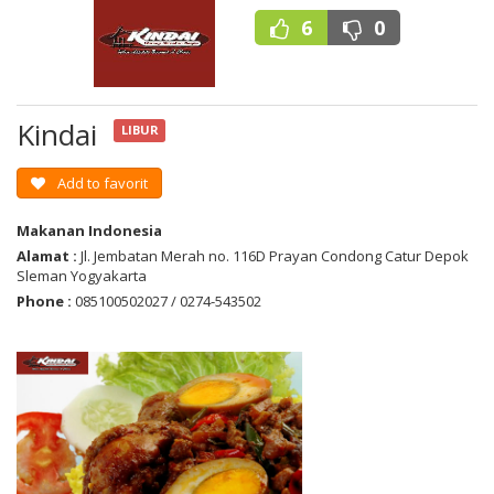
6
0
Kindai
LIBUR
Add to favorit
Makanan Indonesia
Alamat :
Jl. Jembatan Merah no. 116D Prayan Condong Catur Depok
Sleman Yogyakarta
Phone :
085100502027 / 0274-543502