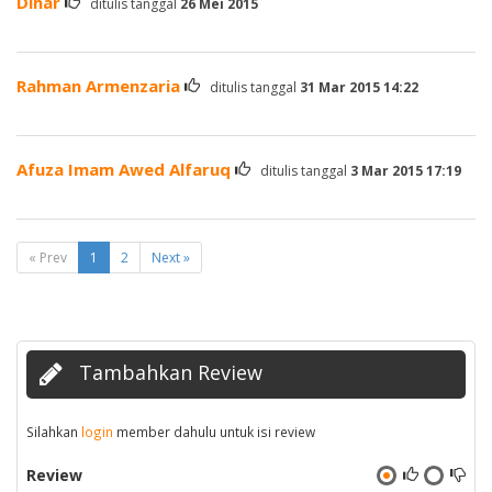
Dinar
ditulis tanggal
26 Mei 2015
Rahman Armenzaria
ditulis tanggal
31 Mar 2015 14:22
Afuza Imam Awed Alfaruq
ditulis tanggal
3 Mar 2015 17:19
« Prev
1
2
Next »
Tambahkan Review
Silahkan
login
member dahulu untuk isi review
Review