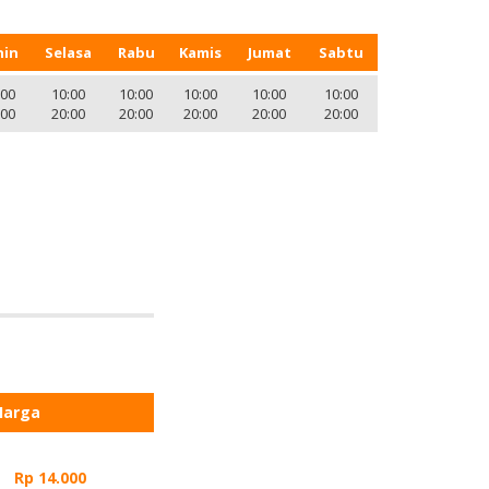
nin
Selasa
Rabu
Kamis
Jumat
Sabtu
:00
10:00
10:00
10:00
10:00
10:00
:00
20:00
20:00
20:00
20:00
20:00
Harga
Rp 14.000