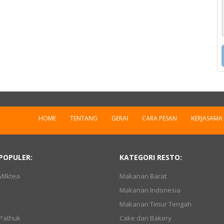
HOME
TENTANG
GERAI
CARA PESAN
KERJASAMA
POPULER:
KATEGORI RESTO:
ilktea
Makanan Barat
Makanan Indonesia
Makanan Timur Tengah
Pathuk
Cake dan Bakery