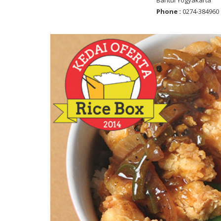
Bantul Yogyakarta
Phone :
0274-384960