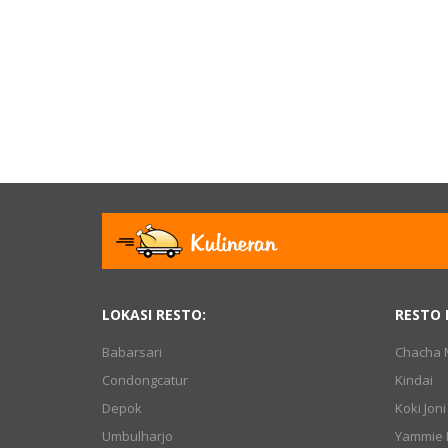
LOKASI RESTO:
RESTO 
Babarsari
Chacha M
Condongcatur
Kindai
Depok
Koki Joni
Umbulharjo
Yammie 