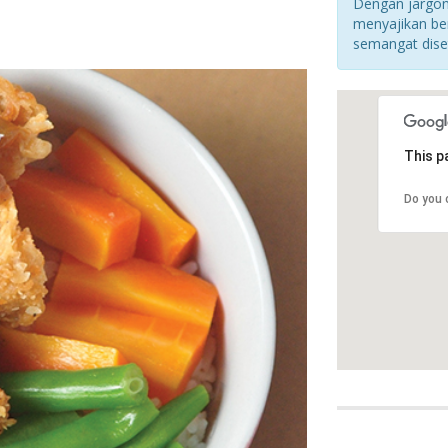
Dengan jargon
menyajikan b
semangat dise
This p
Do you 