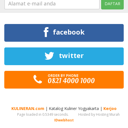
facebook
twitter
ORDER BY PHONE
0821 4000 1000
KULINERAN.com
| Katalog Kuliner Yogyakarta |
Kerjoo
Page loaded in 0.5349 seconds.
Hosted by Hosting Murah
IDwebhost