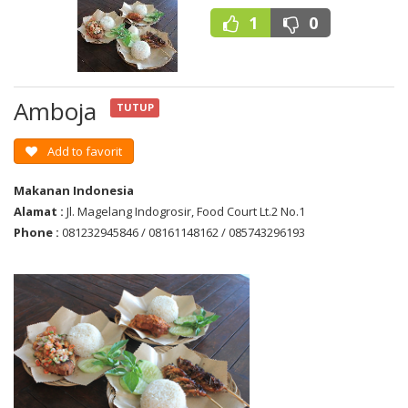
1
0
Amboja
TUTUP
Add to favorit
Makanan Indonesia
Alamat :
Jl. Magelang Indogrosir, Food Court Lt.2 No.1
Phone :
081232945846 / 08161148162 / 085743296193